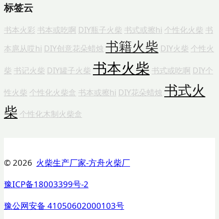
标签云
书本火彩
书本或吃啊
DIY瓶子火柴
书式或擦hi
个性化火柴
书
书籍火柴
本扈从哎hi
DIY创意花朵蜡烛
DIY火柴
个性火
书本火柴
柴
书记火柴
DIY罐子火柴
书式或吃啊
DIY个
书式火
性火柴
个性化火柴盒
书本或擦hi
DIY花朵蜡烛
柴
个性化木制火柴盒
© 2026
火柴生产厂家-方舟火柴厂
豫ICP备18003399号-2
豫公网安备 41050602000103号