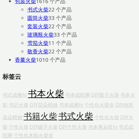
包装火柴
16
16 个产品
书式火柴
2
2 个产品
圆筒火柴
3
3 个产品
套装火柴
2
2 个产品
玻璃瓶火柴
3
3 个产品
雪茄火柴
1
1 个产品
敬香火柴
2
2 个产品
香薰火柴
10
10 个产品
标签云
书本火柴
书式或擦hi
书本或吃啊
DIY瓶子火柴
书本火
彩
书记火柴
DIY花朵蜡烛
书本或擦hi
个性化火柴盒
DIY创意
书式火柴
书籍火柴
花朵蜡烛
个性化火柴
DIY火
柴
个性火柴
DIY罐子火柴
DIY个性火柴
书本扈从哎hi
书式或
吃啊
个性化木制火柴盒