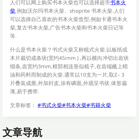
人们可以网上购买书本火柴也可以选择超市
书本火
柴
,例如沃尔玛书本火柴、shoprite 书本火柴.人们
可以选择自己喜欢的书本火柴造型,例如卡通书本火
柴,复古书本火柴,广告书本火柴和书本火柴日记等
等.
什么是书本火柴？书式火柴又称梳式火柴.以板纸或
木片裁切成条状(宽约45rnm ) ,再以横向冲切出齿状
细条,齿宽约3mm,根部相连形似梳子,在齿端蘸上蜡
油和药料而制成的火柴.通常以10支为一片,取Z– 3
片叠装成册,外加封皮,涂有磷面,外观呈书状.体形扁
薄,易于携带.
文章标签：
#
书式火柴
#
书本火柴
#
书籍火柴
文章导航