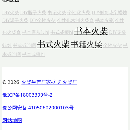
DIY火柴
DIY瓶子火柴
书记火柴
个性化火柴
DIY创意花朵蜡烛
DIY罐子火柴
DIY个性火柴
个性化木制火柴盒
书本火彩
个性
书本火柴
化火柴盒
书本扈从哎hi
书式或擦hi
DIY花朵
书式火柴
书籍火柴
蜡烛
书式或吃啊
个性火柴
书
本或吃啊
书本或擦hi
© 2026
火柴生产厂家-方舟火柴厂
豫ICP备18003399号-2
豫公网安备 41050602000103号
网站地图