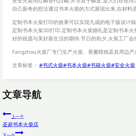
安全火柴用红磷替代白磷,并另置于磷皮.是人们在使用
自己新奇的想法通过书本火柴的方式展现出来,在材料
定制书本火柴打印的效果可以实现九成的电子版设计稿
定制书本火柴3D打印.定制书本火柴婚礼是定制书本火
好的祝愿与美好新生活的期待.节日的前夕,火柴工厂会
Fangzhou火柴厂专门生产火柴、香薰蜡烛及其周边
文章标签：
#
书式火柴
#
书本火柴
#
书籍火柴
#
安全火柴
文章导航
上一个
圣诞书本火柴店
下一个