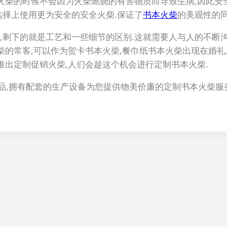
火柴的时候不会因为火柴燃烧的有害物质而导致生病,因此安
选择上使用更为安全的安全火柴.保证了
书本火柴
的美观性的同
,剩下的就是工艺和一些细节的区别.这就需要人与人的不断
柴的常客,可以作为贺卡书本火柴,餐巾纸书本火柴出现在婚
推出定制促销火柴,人们会趁这个机会进行定制书本火柴.
产品,拥有配套的生产设备为您提供物美价廉的定制书本火柴服