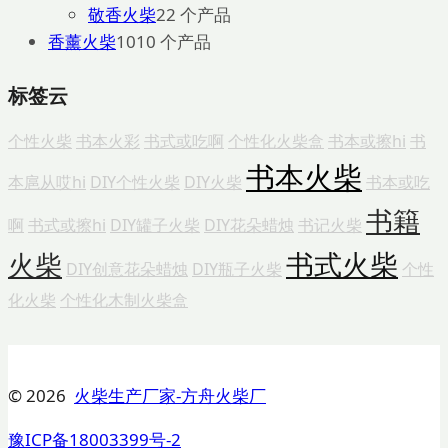
敬香火柴
2
2 个产品
香薰火柴
10
10 个产品
标签云
个性火柴
书本火彩
书式或吃啊
个性化火柴盒
书本或擦hi
书
书本火柴
本扈从哎hi
DIY个性火柴
DIY火柴
书本或吃
书籍
啊
书式或擦hi
DIY罐子火柴
DIY花朵蜡烛
书记火柴
书式火柴
火柴
DIY创意花朵蜡烛
DIY瓶子火柴
个性
化火柴
个性化木制火柴盒
© 2026
火柴生产厂家-方舟火柴厂
豫ICP备18003399号-2