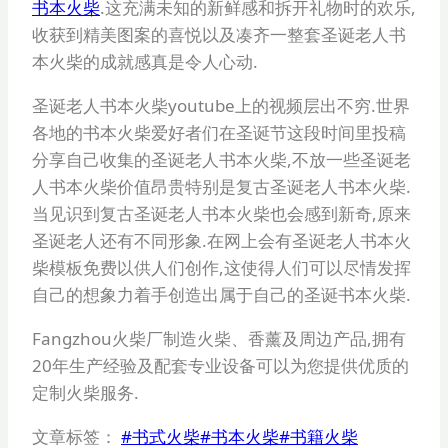
书本火柴
.这充满未知的新鲜感和拆开礼物时的欢乐,
收获到精美图案的喜悦以及凑齐一整套圣诞老人书
本火柴的成就感真是令人心动.
圣诞老人书本火柴youtube上的视频层出不穷.世界
各地的书本火柴爱好者们在圣诞节这段时间里投稿
分享自己收集的圣诞老人书本火柴,不放一些圣诞老
人书本火柴价值昂贵特别是复古圣诞老人书本火柴.
当见识到复古圣诞老人书本火柴也会感到新奇,原来
圣诞老人还有不同形象.在网上会有圣诞老人书本火
柴模板免费以供人们创作,这使得人们可以尽情发挥
自己的想象力着手创造出属于自己的圣诞书本火柴.
Fangzhou火柴厂制造火柴、香薰及周边产品,拥有
20年生产经验及配套专业设备可以为您提供优质的
定制火柴服务.
文章标签：
#
书式火柴
#
书本火柴
#
书籍火柴