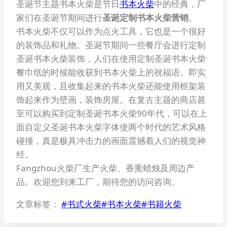
圣诞节主题书本火柴是节日
书本火柴
中的经典，厂
家们在圣诞节期间进行
圣诞定制书本火柴营销
。
书本火柴不仅可以作为点火工具，它也是一个很好
的装饰品和礼物。圣诞节期间一些餐厅会进行定制
圣诞书本火柴装饰，人们在使用定制圣诞书本火柴
餐巾纸的时候能收获到书本火柴上的祝福语。即实
用又美观，且收集起来的书本火柴还能使用框架装
饰起来作为壁画，装饰房屋。在复古主题的商店甚
至可以购买到定制圣诞书本火柴90年代，可以在上
面自定义圣诞书本火柴字体使两个时代的艺术风格
碰撞，真是极具冲击力的画面震撼着人们的视觉神
经。
Fangzhou火柴厂生产火柴、香熏蜡烛及周边产
品。欢迎您到来工厂，期待您的访问咨询。
文章标签：
#
书式火柴
#
书本火柴
#
书籍火柴