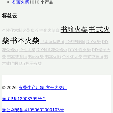
香薰火柴
10
10 个产品
标签云
书式火
书籍火柴
个性化木制火柴盒
个性化火柴盒
书本火柴
柴
书本扈从哎hi
书式或吃啊
DIY火柴
DIY
花朵蜡烛
个性火柴
DIY创意花朵蜡烛
DIY个性火柴
DIY罐子火
柴
书本或擦hi
书记火柴
书本火彩
个性化火柴
书式或擦hi
书
本或吃啊
DIY瓶子火柴
© 2026
火柴生产厂家-方舟火柴厂
豫ICP备18003399号-2
豫公网安备 41050602000103号