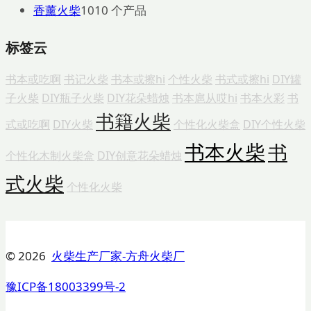
香薰火柴
10
10 个产品
标签云
书本或吃啊
书记火柴
书本或擦hi
个性火柴
书式或擦hi
DIY罐
子火柴
DIY瓶子火柴
DIY花朵蜡烛
书本扈从哎hi
书本火彩
书
书籍火柴
式或吃啊
DIY火柴
个性化火柴盒
DIY个性火柴
书本火柴
书
个性化木制火柴盒
DIY创意花朵蜡烛
式火柴
个性化火柴
© 2026
火柴生产厂家-方舟火柴厂
豫ICP备18003399号-2