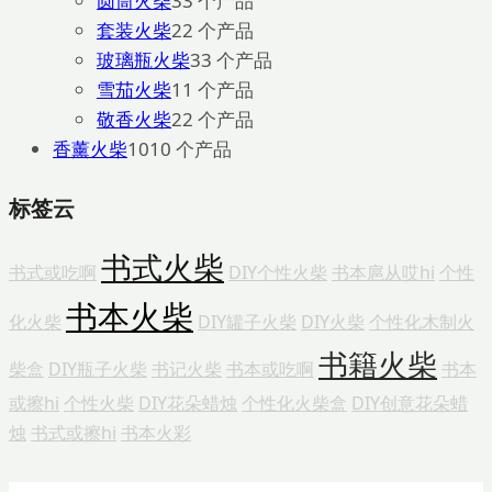
圆筒火柴
3
3 个产品
套装火柴
2
2 个产品
玻璃瓶火柴
3
3 个产品
雪茄火柴
1
1 个产品
敬香火柴
2
2 个产品
香薰火柴
10
10 个产品
标签云
书式火柴
书式或吃啊
DIY个性火柴
书本扈从哎hi
个性
书本火柴
化火柴
DIY罐子火柴
DIY火柴
个性化木制火
书籍火柴
柴盒
DIY瓶子火柴
书记火柴
书本或吃啊
书本
或擦hi
个性火柴
DIY花朵蜡烛
个性化火柴盒
DIY创意花朵蜡
烛
书式或擦hi
书本火彩