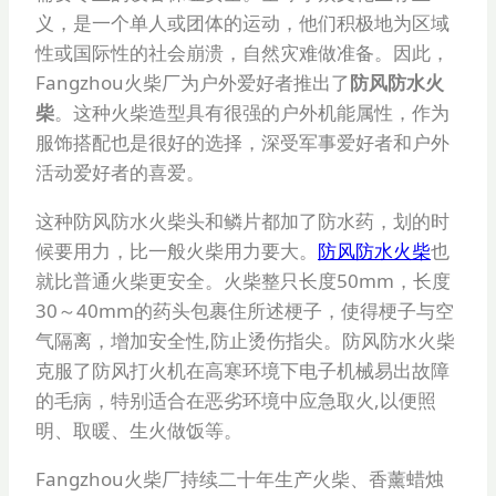
义，是一个单人或团体的运动，他们积极地为区域
性或国际性的社会崩溃，自然灾难做准备。因此，
Fangzhou火柴厂为户外爱好者推出了
防风防水火
柴
。这种火柴造型具有很强的户外机能属性，作为
服饰搭配也是很好的选择，深受军事爱好者和户外
活动爱好者的喜爱。
这种防风防水火柴头和鳞片都加了防水药，划的时
候要用力，比一般火柴用力要大。
防风防水火柴
也
就比普通火柴更安全。火柴整只长度50mm，长度
30～40mm的药头包裹住所述梗子，使得梗子与空
气隔离，增加安全性,防止烫伤指尖。防风防水火柴
克服了防风打火机在高寒环境下电子机械易出故障
的毛病，特别适合在恶劣环境中应急取火,以便照
明、取暖、生火做饭等。
Fangzhou火柴厂持续二十年生产火柴、香薰蜡烛