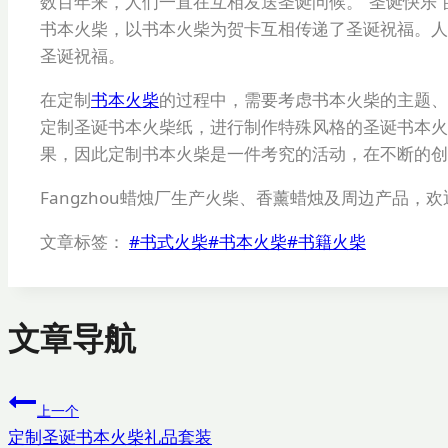
数百年来，人们一直在互相发送圣诞问候。“圣诞快乐”的
书本火柴，以书本火柴为贺卡互相传递了圣诞祝福。
圣诞祝福。
在定制
书本火柴
的过程中，需要考虑书本火柴的主题、
定制圣诞书本火柴纸，进行制作特殊风格的圣诞书本火
果，因此定制书本火柴是一件考究的活动，在不断的创
Fangzhou蜡烛厂生产火柴、香薰蜡烛及周边产品，
文章标签：
#
书式火柴
#
书本火柴
#
书籍火柴
文章导航
上一个
定制圣诞书本火柴礼品套装