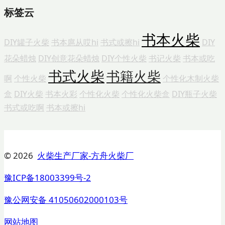
标签云
书本火柴
DIY罐子火柴
书本扈从哎hi
书式或擦hi
DIY
花朵蜡烛
DIY创意花朵蜡烛
DIY个性火柴
书记火柴
书本或吃
书式火柴
书籍火柴
啊
个性火柴
个性化木制火柴
盒
DIY火柴
书本火彩
个性化火柴
个性化火柴盒
DIY瓶子火柴
书式或吃啊
书本或擦hi
© 2026
火柴生产厂家-方舟火柴厂
豫ICP备18003399号-2
豫公网安备 41050602000103号
网站地图