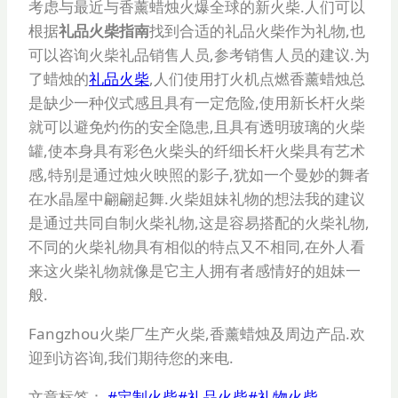
考虑与最近与香薰蜡烛火爆全球的新火柴.人们可以
根据
礼品火柴指南
找到合适的礼品火柴作为礼物,也
可以咨询火柴礼品销售人员,参考销售人员的建议.为
了蜡烛的
礼品火柴
,人们使用打火机点燃香薰蜡烛总
是缺少一种仪式感且具有一定危险,使用新长杆火柴
就可以避免灼伤的安全隐患,且具有透明玻璃的火柴
罐,使本身具有彩色火柴头的纤细长杆火柴具有艺术
感,特别是通过烛火映照的影子,犹如一个曼妙的舞者
在水晶屋中翩翩起舞.火柴姐妹礼物的想法我的建议
是通过共同自制火柴礼物,这是容易搭配的火柴礼物,
不同的火柴礼物具有相似的特点又不相同,在外人看
来这火柴礼物就像是它主人拥有者感情好的姐妹一
般.
Fangzhou火柴厂生产火柴,香薰蜡烛及周边产品.欢
迎到访咨询,我们期待您的来电.
文章标签：
#
定制火柴
#
礼品火柴
#
礼物火柴