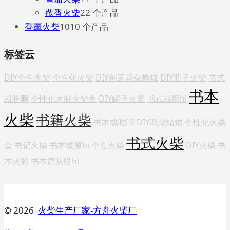
敬香火柴
2
2 个产品
香薰火柴
10
10 个产品
标签云
DIY个性火柴
个性化火柴
DIY创意花朵蜡烛
DIY瓶子火柴
书式
书本
或吃啊
个性化木制火柴盒
DIY罐子火柴
书式或擦hi
火柴
书籍火柴
书本或吃啊
DIY花朵蜡烛
个性化火柴
书式火柴
盒
书记火柴
书本或擦hi
个性火柴
DIY火柴
书
本火彩
书本扈从哎hi
© 2026
火柴生产厂家-方舟火柴厂