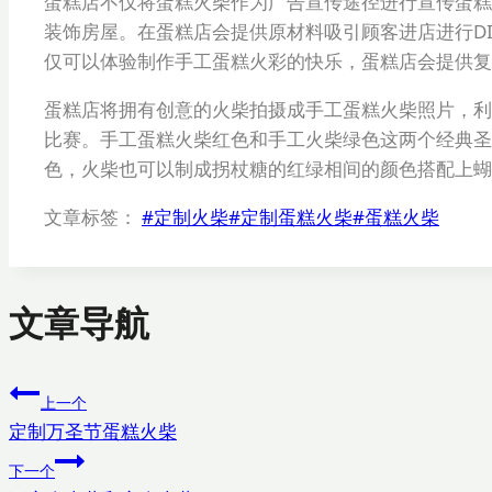
蛋糕店不仅将蛋糕火柴作为广告宣传途径进行宣传蛋糕
装饰房屋。在蛋糕店会提供原材料吸引顾客进店进行D
仅可以体验制作手工蛋糕火彩的快乐，蛋糕店会提供复
蛋糕店将拥有创意的火柴拍摄成手工蛋糕火柴照片，利
比赛。手工蛋糕火柴红色和手工火柴绿色这两个经典圣
色，火柴也可以制成拐杖糖的红绿相间的颜色搭配上蝴
文章标签：
#
定制火柴
#
定制蛋糕火柴
#
蛋糕火柴
文章导航
上一个
定制万圣节蛋糕火柴
下一个