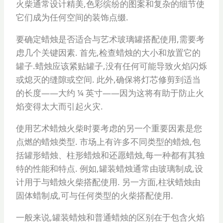
火柴通常设计精美,色彩缤纷的图案和复杂的细节使
它们成为任何空间的装饰点缀.
要确定蜡烛是否适合与艺术玻璃罐搭配使用,需要考
虑几个关键因素. 首先,检查蜡烛的大小和放置它的
罐子.蜡烛应该紧贴罐子,没有任何可能导致火焰闪烁
或熄灭的缝隙或空间. 此外,确保将灯芯修剪到适当
的长度——大约 ¼ 英寸——因为这将有助于防止火
焰变得太大而引起火灾.
使用艺术蜡烛火柴时要考虑的另一个重要因素是您
点燃的蜡烛类型. 市场上有许多不同类型的蜡烛,包
括罐形蜡烛、柱形蜡烛和还愿蜡烛,每一种都有其独
特的性能和特点. 例如,罐装蜡烛通常由玻璃制成,设
计用于与蜡烛火柴搭配使用. 另一方面,柱状蜡烛由
固体蜡制成,可与任何类型的火柴搭配使用.
一般来说,罐装蜡烛和普通蜡烛的区别在于包含火焰