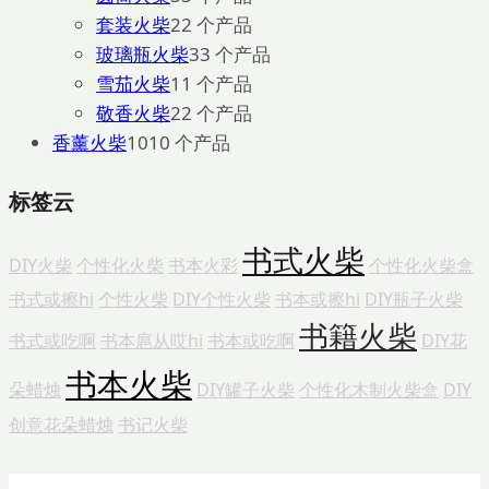
套装火柴
2
2 个产品
玻璃瓶火柴
3
3 个产品
雪茄火柴
1
1 个产品
敬香火柴
2
2 个产品
香薰火柴
10
10 个产品
标签云
书式火柴
DIY火柴
个性化火柴
书本火彩
个性化火柴盒
书式或擦hi
个性火柴
DIY个性火柴
书本或擦hi
DIY瓶子火柴
书籍火柴
书式或吃啊
书本扈从哎hi
书本或吃啊
DIY花
书本火柴
朵蜡烛
DIY罐子火柴
个性化木制火柴盒
DIY
创意花朵蜡烛
书记火柴