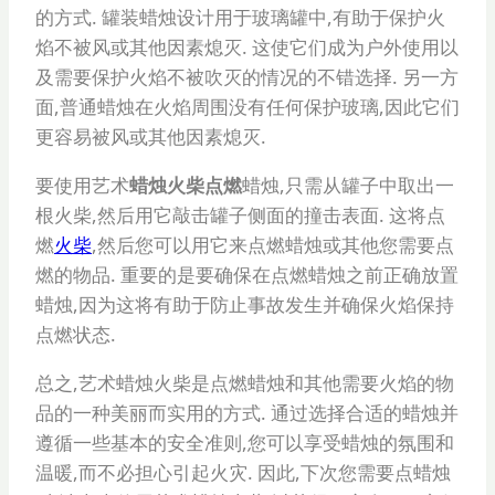
的方式. 罐装蜡烛设计用于玻璃罐中,有助于保护火
焰不被风或其他因素熄灭. 这使它们成为户外使用以
及需要保护火焰不被吹灭的情况的不错选择. 另一方
面,普通蜡烛在火焰周围没有任何保护玻璃,因此它们
更容易被风或其他因素熄灭.
要使用艺术
蜡烛火柴点燃
蜡烛,只需从罐子中取出一
根火柴,然后用它敲击罐子侧面的撞击表面. 这将点
燃
火柴
,然后您可以用它来点燃蜡烛或其他您需要点
燃的物品. 重要的是要确保在点燃蜡烛之前正确放置
蜡烛,因为这将有助于防止事故发生并确保火焰保持
点燃状态.
总之,艺术蜡烛火柴是点燃蜡烛和其他需要火焰的物
品的一种美丽而实用的方式. 通过选择合适的蜡烛并
遵循一些基本的安全准则,您可以享受蜡烛的氛围和
温暖,而不必担心引起火灾. 因此,下次您需要点蜡烛