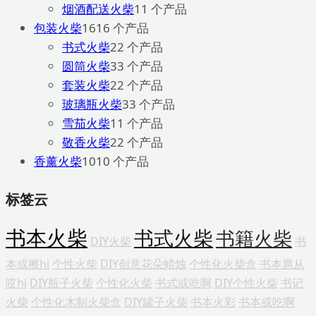
烟酒配送火柴
1
1 个产品
包装火柴
16
16 个产品
书式火柴
2
2 个产品
圆筒火柴
3
3 个产品
套装火柴
2
2 个产品
玻璃瓶火柴
3
3 个产品
雪茄火柴
1
1 个产品
敬香火柴
2
2 个产品
香薰火柴
10
10 个产品
标签云
书本火柴
书式火柴
书籍火柴
DIY火柴
书
本或擦hi
个性火柴
DIY创意花朵蜡烛
个性化火柴盒
书本扈从
哎hi
DIY瓶子火柴
个性化火柴
书式或吃啊
DIY个性火柴
书记
火柴
个性化木制火柴盒
DIY罐子火柴
书本火彩
书本或吃啊