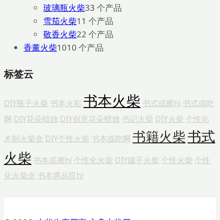
玻璃瓶火柴
3
3 个产品
雪茄火柴
1
1 个产品
敬香火柴
2
2 个产品
香薰火柴
10
10 个产品
标签云
书本火柴
DIY瓶子火柴
书本火彩
书式或擦hi
书式或吃
啊
DIY花朵蜡烛
DIY创意花朵蜡烛
书记火柴
DIY火柴
个性化
书式
书籍火柴
木制火柴盒
DIY个性火柴
书本或吃啊
火柴
书本或擦hi
个性化火柴
DIY罐子火柴
个性火柴
个性
化火柴盒
书本扈从哎hi