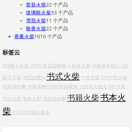
套装火柴
2
2 个产品
玻璃瓶火柴
3
3 个产品
雪茄火柴
1
1 个产品
敬香火柴
2
2 个产品
香薰火柴
10
10 个产品
标签云
DIY罐子火柴
DIY创意花朵蜡烛
个性化火柴
书本扈从哎hi
DIY
书式火柴
瓶子火柴
书式或擦hi
个性火柴
DIY个性火柴
书本或吃啊
书本或擦hi
DIY花朵蜡烛
个性化火柴盒
DIY火柴
书本火
书籍火柴
书记火柴
书本火彩
书式或吃啊
柴
个性化木制火柴盒