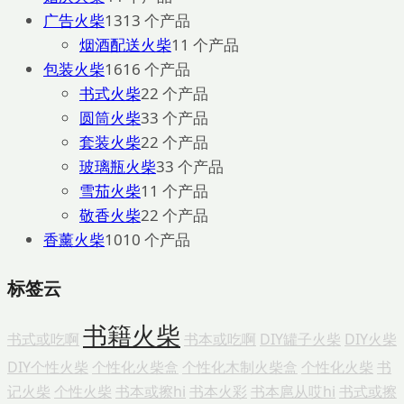
广告火柴
13
13 个产品
烟酒配送火柴
1
1 个产品
包装火柴
16
16 个产品
书式火柴
2
2 个产品
圆筒火柴
3
3 个产品
套装火柴
2
2 个产品
玻璃瓶火柴
3
3 个产品
雪茄火柴
1
1 个产品
敬香火柴
2
2 个产品
香薰火柴
10
10 个产品
标签云
书籍火柴
书式或吃啊
书本或吃啊
DIY罐子火柴
DIY火柴
DIY个性火柴
个性化火柴盒
个性化木制火柴盒
个性化火柴
书
记火柴
个性火柴
书本或擦hi
书本火彩
书本扈从哎hi
书式或擦