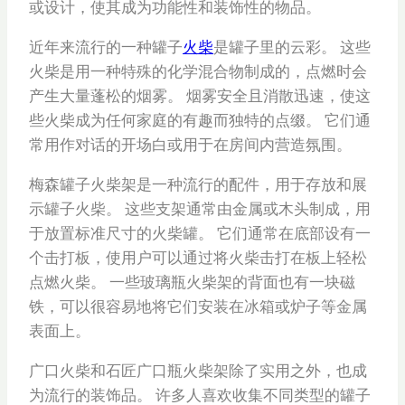
或设计，使其成为功能性和装饰性的物品。
近年来流行的一种罐子
火柴
是罐子里的云彩。 这些
火柴是用一种特殊的化学混合物制成的，点燃时会
产生大量蓬松的烟雾。 烟雾安全且消散迅速，使这
些火柴成为任何家庭的有趣而独特的点缀。 它们通
常用作对话的开场白或用于在房间内营造氛围。
梅森罐子火柴架是一种流行的配件，用于存放和展
示罐子火柴。 这些支架通常由金属或木头制成，用
于放置标准尺寸的火柴罐。 它们通常在底部设有一
个击打板，使用户可以通过将火柴击打在板上轻松
点燃火柴。 一些玻璃瓶火柴架的背面也有一块磁
铁，可以很容易地将它们安装在冰箱或炉子等金属
表面上。
广口火柴和石匠广口瓶火柴架除了实用之外，也成
为流行的装饰品。 许多人喜欢收集不同类型的罐子