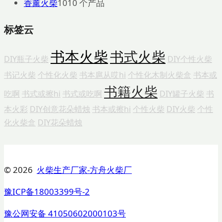
香薰火柴
10
10 个产品
标签云
书本火柴
书式火柴
DIY瓶子火柴
DIY个性火柴
书记火柴
个性化火柴
书本扈从哎hi
个性化木制火柴盒
书本或
书籍火柴
吃啊
书式或擦hi
书式或吃啊
DIY罐子火柴
书
本火彩
DIY创意花朵蜡烛
书本或擦hi
个性火柴
DIY火柴
个性
化火柴盒
DIY花朵蜡烛
© 2026
火柴生产厂家-方舟火柴厂
豫ICP备18003399号-2
豫公网安备 41050602000103号