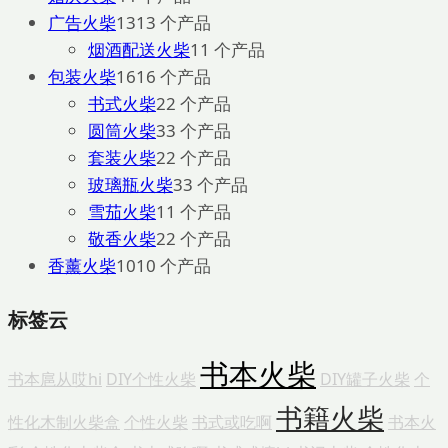
广告火柴
13
13 个产品
烟酒配送火柴
1
1 个产品
包装火柴
16
16 个产品
书式火柴
2
2 个产品
圆筒火柴
3
3 个产品
套装火柴
2
2 个产品
玻璃瓶火柴
3
3 个产品
雪茄火柴
1
1 个产品
敬香火柴
2
2 个产品
香薰火柴
10
10 个产品
标签云
书本火柴
书本扈从哎hi
DIY个性火柴
DIY罐子火柴
个
书籍火柴
性化木制火柴盒
个性火柴
书式或吃啊
书本火