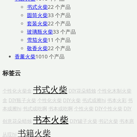
书式火柴
2
2 个产品
圆筒火柴
3
3 个产品
套装火柴
2
2 个产品
玻璃瓶火柴
3
3 个产品
雪茄火柴
1
1 个产品
敬香火柴
2
2 个产品
香薰火柴
10
10 个产品
标签云
书式火柴
个性化火柴盒
DIY花朵蜡烛
个性化木制火柴
盒
DIY瓶子火柴
个性化火柴
DIY火柴
书式或擦hi
书本火彩
书
本或擦hi
书式或吃啊
书本或吃啊
个性火柴
DIY个性火柴
DIY
书本火柴
创意花朵蜡烛
DIY罐子火柴
书记火柴
书本扈
书籍火柴
从哎hi