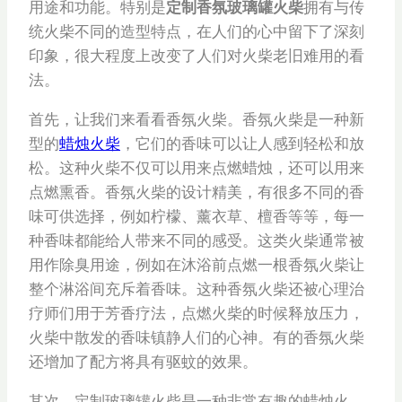
用途和功能。特别是
定制香氛玻璃罐火柴
拥有与传
统火柴不同的造型特点，在人们的心中留下了深刻
印象，很大程度上改变了人们对火柴老旧难用的看
法。
首先，让我们来看看香氛火柴。香氛火柴是一种新
型的
蜡烛火柴
，它们的香味可以让人感到轻松和放
松。这种火柴不仅可以用来点燃蜡烛，还可以用来
点燃熏香。香氛火柴的设计精美，有很多不同的香
味可供选择，例如柠檬、薰衣草、檀香等等，每一
种香味都能给人带来不同的感受。这类火柴通常被
用作除臭用途，例如在沐浴前点燃一根香氛火柴让
整个淋浴间充斥着香味。这种香氛火柴还被心理治
疗师们用于芳香疗法，点燃火柴的时候释放压力，
火柴中散发的香味镇静人们的心神。有的香氛火柴
还增加了配方将具有驱蚊的效果。
其次，定制玻璃罐火柴是一种非常有趣的蜡烛火