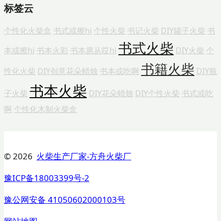
标签云
个性化火柴盒
书式或擦hi
个性火柴
书记火柴
DIY罐子火柴
书
书式火柴
本或擦hi
书本火彩
书本扈从哎hi
DIY火柴
个
书籍火柴
性化火柴
DIY创意花朵蜡烛
书本或吃啊
DIY瓶
书本火柴
子火柴
DIY花朵蜡烛
DIY个性火柴
书式或吃
啊
个性化木制火柴盒
© 2026
火柴生产厂家-方舟火柴厂
豫ICP备18003399号-2
豫公网安备 41050602000103号