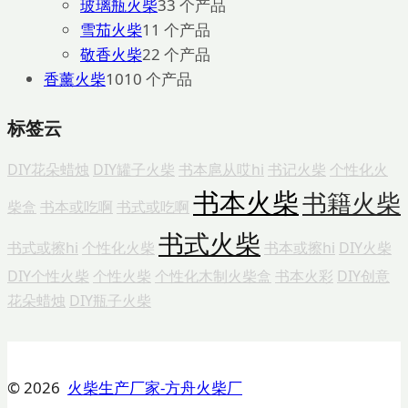
玻璃瓶火柴
3
3 个产品
雪茄火柴
1
1 个产品
敬香火柴
2
2 个产品
香薰火柴
10
10 个产品
标签云
DIY花朵蜡烛
DIY罐子火柴
书本扈从哎hi
书记火柴
个性化火
书本火柴
书籍火柴
柴盒
书本或吃啊
书式或吃啊
书式火柴
书式或擦hi
个性化火柴
书本或擦hi
DIY火柴
DIY个性火柴
个性火柴
个性化木制火柴盒
书本火彩
DIY创意
花朵蜡烛
DIY瓶子火柴
© 2026
火柴生产厂家-方舟火柴厂