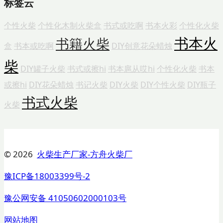
标签云
个性火柴
个性化木制火柴盒
书式或吃啊
书本火彩
个性化火柴
书本火
书籍火柴
盒
书本或吃啊
DIY创意花朵蜡烛
柴
DIY罐子火柴
书式或擦hi
书本扈从哎hi
个性化火柴
书本
或擦hi
DIY花朵蜡烛
书记火柴
DIY火柴
DIY个性火柴
DIY瓶子
书式火柴
火柴
© 2026
火柴生产厂家-方舟火柴厂
豫ICP备18003399号-2
豫公网安备 41050602000103号
网站地图