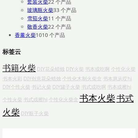
套装火柴
2
2 个产品
玻璃瓶火柴
3
3 个产品
雪茄火柴
1
1 个产品
敬香火柴
2
2 个产品
香薰火柴
10
10 个产品
标签云
书籍火柴
DIY花朵蜡烛
DIY火柴
书本或吃啊
个性化火柴
书本火彩
DIY创意花朵蜡烛
个性化木制火柴盒
书本扈从哎hi
DIY个性火柴
书记火柴
DIY罐子火柴
书式或吃啊
书本或擦hi
书本火柴
书式
个性火柴
书式或擦hi
个性化火柴盒
火柴
DIY瓶子火柴