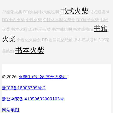
书式火柴
个性化火柴
DIY火柴
书式或吃啊
书式或擦hi
DIY个性火柴
个性火柴
个性化木制火柴盒
DIY罐子火柴
书记
书籍
火柴
书本火彩
DIY瓶子火柴
书本或吃啊
书本或擦hi
火柴
个性化火柴盒
DIY创意花朵蜡烛
书本扈从哎hi
DIY花
书本火柴
朵蜡烛
© 2026
火柴生产厂家-方舟火柴厂
豫ICP备18003399号-2
豫公网安备 41050602000103号
网站地图