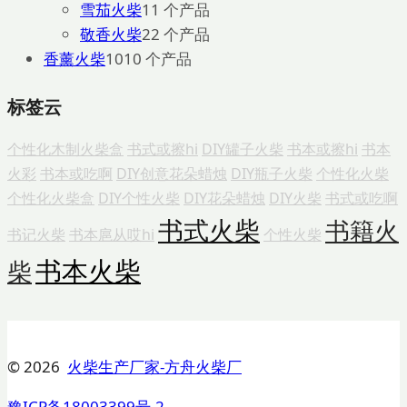
雪茄火柴
1
1 个产品
敬香火柴
2
2 个产品
香薰火柴
10
10 个产品
标签云
个性化木制火柴盒
书式或擦hi
DIY罐子火柴
书本或擦hi
书本
火彩
书本或吃啊
DIY创意花朵蜡烛
DIY瓶子火柴
个性化火柴
个性化火柴盒
DIY个性火柴
DIY花朵蜡烛
DIY火柴
书式或吃啊
书式火柴
书籍火
书记火柴
书本扈从哎hi
个性火柴
书本火柴
柴
© 2026
火柴生产厂家-方舟火柴厂
豫ICP备18003399号-2