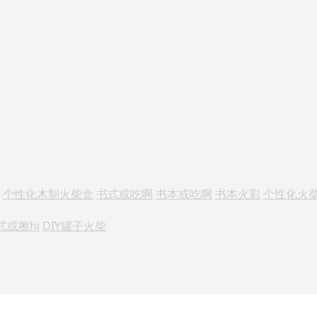
个性化木制火柴盒
书式或吃啊
书本或吃啊
书本火彩
个性化火
式或擦hi
DIY罐子火柴