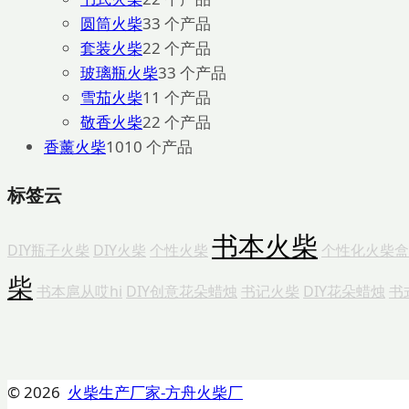
圆筒火柴
3
3 个产品
套装火柴
2
2 个产品
玻璃瓶火柴
3
3 个产品
雪茄火柴
1
1 个产品
敬香火柴
2
2 个产品
香薰火柴
10
10 个产品
标签云
书本火柴
DIY瓶子火柴
DIY火柴
个性火柴
个性化火柴盒
柴
书本扈从哎hi
DIY创意花朵蜡烛
书记火柴
DIY花朵蜡烛
书
© 2026
火柴生产厂家-方舟火柴厂