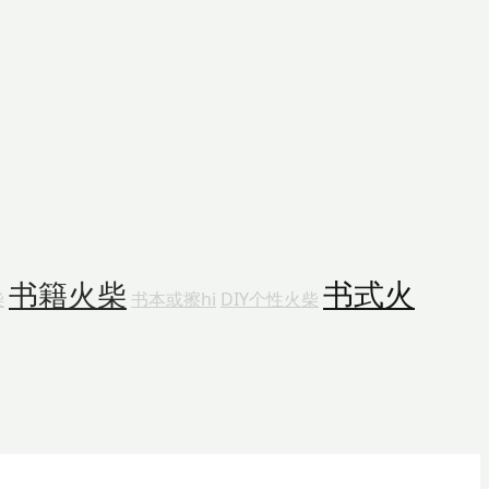
书式火
书籍火柴
柴
书本或擦hi
DIY个性火柴