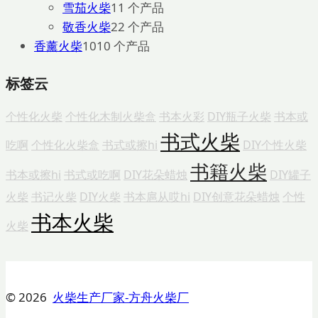
雪茄火柴
1
1 个产品
敬香火柴
2
2 个产品
香薰火柴
10
10 个产品
标签云
个性化火柴
个性化木制火柴盒
书本火彩
DIY瓶子火柴
书本或
书式火柴
吃啊
个性化火柴盒
书式或擦hi
DIY个性火柴
书籍火柴
书本或擦hi
书式或吃啊
DIY花朵蜡烛
DIY罐子
火柴
书记火柴
DIY火柴
书本扈从哎hi
DIY创意花朵蜡烛
个性
书本火柴
火柴
© 2026
火柴生产厂家-方舟火柴厂