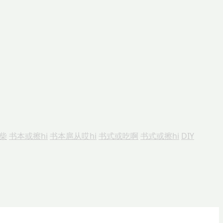
火柴
书本或擦hi
书本扈从哎hi
书式或吃啊
书式或擦hi
DIY