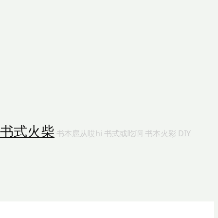
书式火柴
书本扈从哎hi
书式或吃啊
书本火彩
DIY