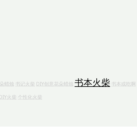
书本火柴
花朵蜡烛
书记火柴
DIY创意花朵蜡烛
书本或吃啊
DIY火柴
个性化火柴