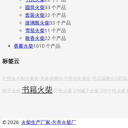
圆筒火柴
3
3 个产品
套装火柴
2
2 个产品
玻璃瓶火柴
3
3 个产品
雪茄火柴
1
1 个产品
敬香火柴
2
2 个产品
香薰火柴
10
10 个产品
标签云
个性化木制火柴盒
书本或擦hi
个性化火柴盒
书式或擦hi
DIY
书籍火柴
瓶子火柴
个性火柴
DIY罐子火柴
DIY个性火柴
© 2026
火柴生产厂家-方舟火柴厂