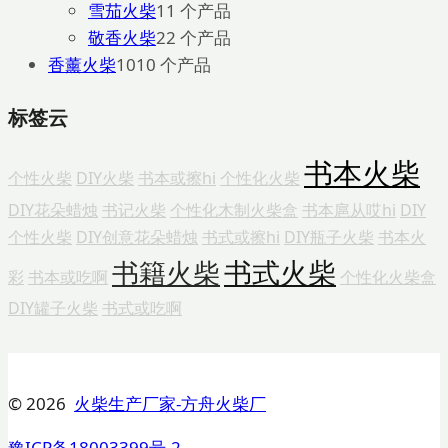
雪茄火柴
1
1 个产品
敬香火柴
2
2 个产品
香薰火柴
10
10 个产品
标签云
书本火柴
个性火柴
DIY火柴
书本或擦hi
个性化火柴
DIY花朵蜡烛
书记火柴
个性化木制火柴盒
书本扈从哎hi
DIY
个性火柴
DIY创意花朵蜡烛
书式或擦hi
DIY瓶子火柴
书本火
书式火柴
书籍火柴
彩
书本或吃啊
个性化火柴盒
DIY罐子火柴
书式或吃啊
© 2026
火柴生产厂家-方舟火柴厂
豫ICP备18003399号-2