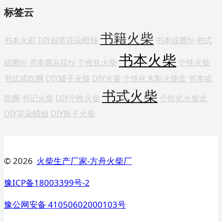
标签云
书籍火柴
书本火彩
DIY创意花朵蜡烛
书本或擦hi
书式
书本火柴
或擦hi
书本扈从哎hi
个性化火柴
个性火柴
书式或吃啊
DIY罐子火柴
DIY火柴
个性化木制火柴盒
书本或
书式火柴
吃啊
书记火柴
DIY个性火柴
个性化火柴盒
DIY花朵蜡烛
DIY瓶子火柴
© 2026
火柴生产厂家-方舟火柴厂
豫ICP备18003399号-2
豫公网安备 41050602000103号