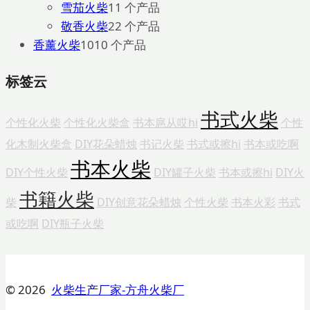
雪茄火柴
1
1 个产品
敬香火柴
2
2 个产品
香薰火柴
10
10 个产品
标签云
书式火柴
个性化火柴
个性化火柴盒
书本扈从哎hi
个性
化木制火柴盒
DIY花朵蜡烛
书记火柴
书式或擦hi
书本或吃啊
书本火柴
DIY个性火柴
DIY罐子火柴
书本或擦hi
DIY火
书籍火柴
柴
DIY创意花朵蜡烛
个性火柴
书本火彩
书式
或吃啊
DIY瓶子火柴
© 2026
火柴生产厂家-方舟火柴厂