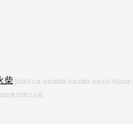
火柴
DIY罐子火柴
书本或吃啊
书本或擦hi
书本火彩
书记火柴
式或吃啊
DIY瓶子火柴