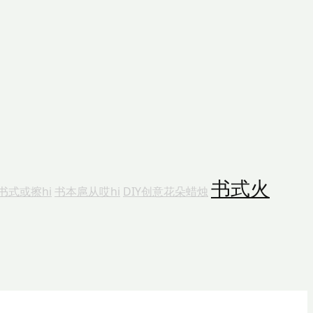
书式火
书式或擦hi
书本扈从哎hi
DIY创意花朵蜡烛