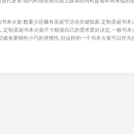
断迭代更替.纽约时报在推出线上媒体的同时趁着即将来临的圣
的书本火柴.数量少还藏有圣诞节活动关键线索.定制圣诞书本
.定制圣诞书本火柴尺寸根据自己的需求爱好决定,一般书本火
造型难免要牺牲小巧的便携性,但这样的一个书本火柴可以作为