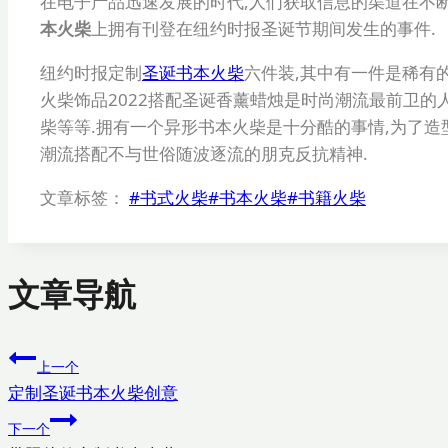
在电子产品迅速发展的时代,人们获取信息的渠道在不
本火柴
上拥有刊登在纽约时报圣诞节期间发生的事件.
纽约时报定制
圣诞书本火柴
六件装,其中有一件是稀有
火柴饰品2022搭配圣诞香薰蜡烛是时尚潮流最前卫的人
柴等等.拥有一个异形书本火柴是十分酷的事情,为了
潮流搭配不与世俗随波逐流的朋克反抗精神.
文章标签：
#
书式火柴
#
书本火柴
#
书籍火柴
文章导航
上一个
定制圣诞书本火柴创意
下一个