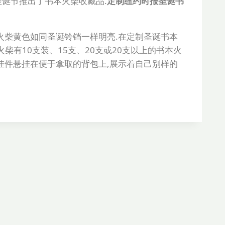
诞节推出了书本火柴收藏品.
定制纽约时报圣诞书
火柴黄色如同圣诞铃铛一样明亮.在定制圣诞书本
柴有10支装、15支、20支或20支以上的书本火
挂件悬挂在便于拿取的背包上,展示着自己别样的