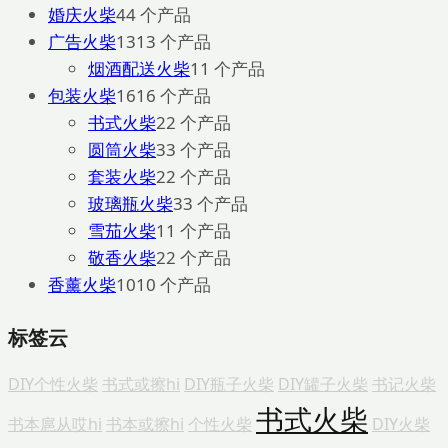
婚庆火柴
4
4 个产品
广告火柴
13
13 个产品
烟酒配送火柴
1
1 个产品
包装火柴
16
16 个产品
书式火柴
2
2 个产品
圆筒火柴
3
3 个产品
套装火柴
2
2 个产品
玻璃瓶火柴
3
3 个产品
雪茄火柴
1
1 个产品
敬香火柴
2
2 个产品
香薰火柴
10
10 个产品
标签云
DIY个性火柴
书式或擦hi
DIY瓶子火柴
DIY罐子火柴
书记火柴
书式火柴
书本扈从哎hi
书本或擦hi
个性火柴
DIY火柴