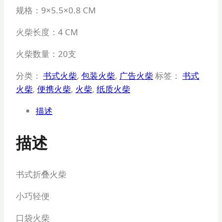
规格：
9×5.5×0.8 CM
火柴长度：
4 CM
火柴数量：20支
分类：
书式火柴
,
包装火柴
,
广告火柴
标签：
书式
火柴
,
便携火柴
,
火柴
,
纸质火柴
描述
描述
书式折叠火柴
小巧轻便
口袋火柴