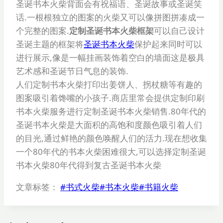
圣诞书本火柴背面会有祝福语、圣诞故事或圣诞笑
话.一根根独立的图案的火柴又可以像拼图拼凑成一
个完整的图案.
定制圣诞书本火柴框架
可以自己设计
圣诞主题的框架将
圣诞书本火柴
保护起来同时可以
进行展示,像是一幅挂画装饰着空白的墙面这是极具
艺术感和圣诞节日气息的装饰.
人们定制书本火柴打印出姜饼人、拐杖糖等有趣的
图案吸引着馋嘴的小孩子.商店里常会提供定制印刷
书本火柴服务进行定制圣诞书本火柴销售.80年代的
圣诞书本火柴是大面积的高饱和度颜色吸引着人们
的目光,通过鲜艳的颜色唤醒人们的活力.现在想收集
一个80年代的书本火柴困难很大,可以选择定制圣诞
书本火柴80年代得到复古圣诞书本火柴
文章标签：
#
书式火柴
#
书本火柴
#
书籍火柴