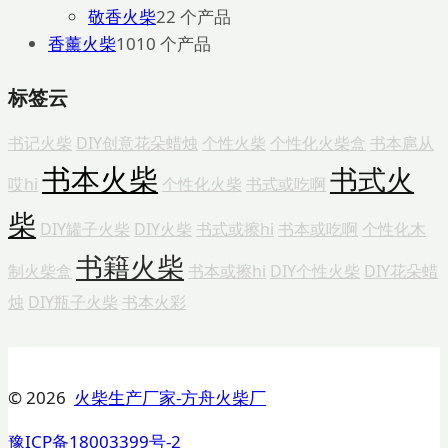
敬香火柴
2
2 个产品
香薰火柴
10
10 个产品
标签云
书记火柴
DIY创意花朵蜡烛
个性火柴
个性化火柴盒
书本扈从
书本火柴
书式火
哎hi
个性化火柴
书式或吃啊
柴
DIY罐子火柴
DIY火柴
书式或擦hi
书本或吃啊
个性化木
书籍火柴
制火柴盒
书本或擦hi
DIY个性火柴
DIY花朵蜡
烛
DIY瓶子火柴
书本火彩
© 2026
火柴生产厂家-方舟火柴厂
豫ICP备18003399号-2