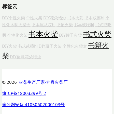
标签云
DIY个性火柴
个性火柴
DIY花朵蜡烛
书本火彩
书本或擦hi
个
性化木制火柴盒
书本扈从哎hi
书记火柴
书本或吃啊
书式或吃
书本火柴
书式火柴
啊
个性化火柴
DIY罐子火柴
书籍火
DIY火柴
书式或擦hi
DIY瓶子火柴
个性化火柴盒
柴
DIY创意花朵蜡烛
© 2026
火柴生产厂家-方舟火柴厂
豫ICP备18003399号-2
豫公网安备 41050602000103号