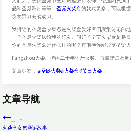
人们为了庆祝圣诞节会对房屋进行装饰，使屋内充满了
品
和圣诞彩带等等。
圣诞火柴盒
的款式繁多，可以根据
焕发活力充满动力。
我附近的圣诞盒收集点是火柴盒爱好者们聚集讨论的地
一个圣诞火柴送给我的好友。问好圣诞节火柴盒是将最
你的圣诞火柴盒是什么样的呢？真期待你能分享圣诞火
Fangzhou火柴厂持续二十年生产火柴、香薰蜡烛
文章标签：
#
圣诞火柴
#
火柴盒
#
节日火柴
文章导航
上一个
火柴盒女孩圣诞故事