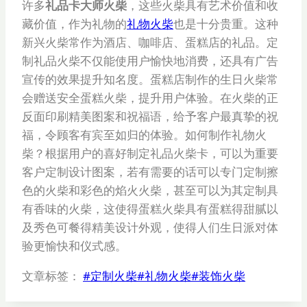
许多
礼品卡大师火柴
，这些火柴具有艺术价值和收
藏价值，作为礼物的
礼物火柴
也是十分贵重。这种
新兴火柴常作为酒店、咖啡店、蛋糕店的礼品。定
制礼品火柴不仅能使用户愉快地消费，还具有广告
宣传的效果提升知名度。蛋糕店制作的生日火柴常
会赠送安全蛋糕火柴，提升用户体验。在火柴的正
反面印刷精美图案和祝福语，给予客户最真挚的祝
福，令顾客有宾至如归的体验。如何制作礼物火
柴？根据用户的喜好制定礼品火柴卡，可以为重要
客户定制设计图案，若有需要的话可以专门定制擦
色的火柴和彩色的焰火火柴，甚至可以为其定制具
有香味的火柴，这使得蛋糕火柴具有蛋糕得甜腻以
及秀色可餐得精美设计外观，使得人们生日派对体
验更愉快和仪式感。
文章标签：
#
定制火柴
#
礼物火柴
#
装饰火柴