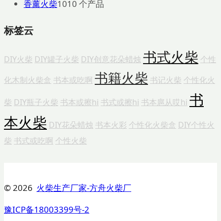
香薰火柴
10
10 个产品
标签云
书式火柴
DIY火柴
DIY罐子火柴
DIY创意花朵蜡烛
个性
书籍火柴
化木制火柴盒
书本或吃啊
书记火柴
个性化火
书
柴
DIY瓶子火柴
书本或擦hi
书式或擦hi
书本扈从哎hi
本火柴
DIY花朵蜡烛
书本火彩
个性化火柴盒
DIY个性火
柴
书式或吃啊
个性火柴
© 2026
火柴生产厂家-方舟火柴厂
豫ICP备18003399号-2