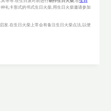
具等等.在生日派对前进行
制作生日火柴
,在
生日
一种礼卡形式的书式生日火柴,用生日火柴邀请参加
启发.在生日火柴上常会有备注生日火柴点法,以便