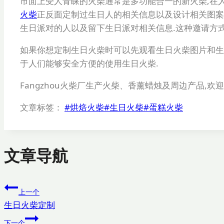
市面上受人青睐的火柴通常是多功能合一的新火柴,在
火柴
正反面定制过生日人的相关信息以及设计相关图案
生日派对的人以及留下生日派对相关信息.这种邀请方
如果你想定制生日火柴时可以先观看生日火柴图片和生
于人们能够安全方便的使用生日火柴.
Fangzhou火柴厂生产火柴、香薰蜡烛及周边产品,欢
文章标签：
#
烘焙火柴
#
生日火柴
#
蛋糕火柴
文章导航
上一个
生日火柴定制
下一个