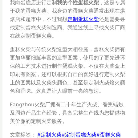
我向蛋糕店进行定制
我的个性蛋糕火柴
，这是专属
于我的蛋糕火柴。我身边的蛋糕火柴通常出现在烘
焙店和超市中，不过我想
定制蛋糕火柴
还是需要寻
找定制蛋糕火柴制造商。我通过线上寻找火柴厂商
在线定制蛋糕火柴。
蛋糕火柴与传统火柴造型大相径庭，蛋糕火柴拥有
更加华丽细腻丰富的造型图案，使用的了更先进环
保的工艺技术进行制作蛋糕火柴。不仅在火柴盒上
印刷有图案，还可以根据自己的喜好进行定制火柴
上的图案以及火柴头颜色，甚至是定制火柴焰火颜
色和香味。这真是让人眼前一亮的想法。
Fangzhou火柴厂拥有二十年生产火柴、香熏蜡烛
及周边产品生产经验，具备完整生产线为您提供物
美价廉的定制火柴服务。
文章标签：
#
定制火柴
#
定制蛋糕火柴
#
蛋糕火柴