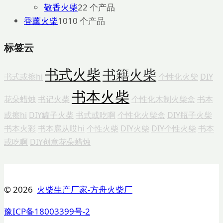
敬香火柴
2
2 个产品
香薰火柴
10
10 个产品
标签云
书式火柴
书籍火柴
书式或擦hi
个性化火柴
DIY
书本火柴
花朵蜡烛
书记火柴
个性化木制火柴盒
书本
或擦hi
DIY罐子火柴
书式或吃啊
个性化火柴盒
DIY瓶子火柴
书本火彩
书本扈从哎hi
个性火柴
DIY火柴
DIY个性火柴
书本
或吃啊
DIY创意花朵蜡烛
© 2026
火柴生产厂家-方舟火柴厂
豫ICP备18003399号-2