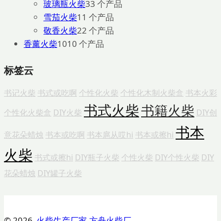
玻璃瓶火柴
3
3 个产品
雪茄火柴
1
1 个产品
敬香火柴
2
2 个产品
香薰火柴
10
10 个产品
标签云
书记火柴
书式或吃啊
个性化火柴
个性化木制火柴盒
书本火彩
书式火柴
书籍火柴
个性化火柴盒
DIY火柴
DIY创
书本
意花朵蜡烛
书本或吃啊
书本扈从哎hi
书本或擦hi
火柴
书式或擦hi
DIY瓶子火柴
个性火柴
DIY个性火柴
DIY
花朵蜡烛
DIY罐子火柴
© 2026
火柴生产厂家-方舟火柴厂