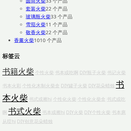
圆筒火柴
3
3 个产品
套装火柴
2
2 个产品
玻璃瓶火柴
3
3 个产品
雪茄火柴
1
1 个产品
敬香火柴
2
2 个产品
香薰火柴
10
10 个产品
标签云
书籍火柴
个性火柴
书本或吃啊
DIY瓶子火柴
书记火柴
书
书本火彩
个性化木制火柴盒
DIY罐子火柴
DIY花朵蜡烛
本火柴
书式或擦hi
个性化火柴
个性化火柴盒
书式或吃
书式火柴
啊
书本或擦hi
DIY火柴
DIY个性火柴
书本扈
从哎hi
DIY创意花朵蜡烛