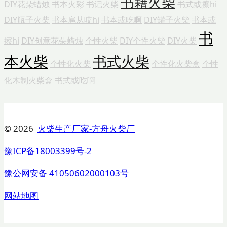
书籍火柴
DIY花朵蜡烛
书本火彩
书记火柴
书式或擦hi
DIY瓶子火柴
书本扈从哎hi
书本或吃啊
DIY罐子火柴
书本或
书
擦hi
DIY创意花朵蜡烛
个性火柴
DIY个性火柴
DIY火柴
本火柴
书式火柴
个性化火柴
个性化火柴盒
个性
化木制火柴盒
书式或吃啊
© 2026
火柴生产厂家-方舟火柴厂
豫ICP备18003399号-2
豫公网安备 41050602000103号
网站地图